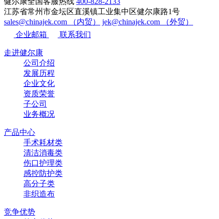
健尔康全国客服热线
400-828-2133
江苏省常州市金坛区直溪镇工业集中区健尔康路1号
sales@chinajek.com （内贸）
jek@chinajek.com （外贸）
企业邮箱
联系我们
走进健尔康
公司介绍
发展历程
企业文化
资质荣誉
子公司
业务概况
产品中心
手术耗材类
清洁消毒类
伤口护理类
感控防护类
高分子类
非织造布
竞争优势