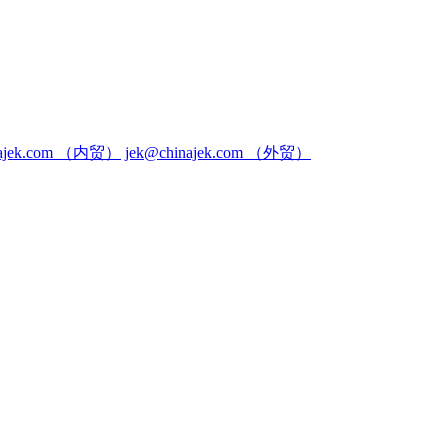
inajek.com （内贸）
jek@chinajek.com （外贸）