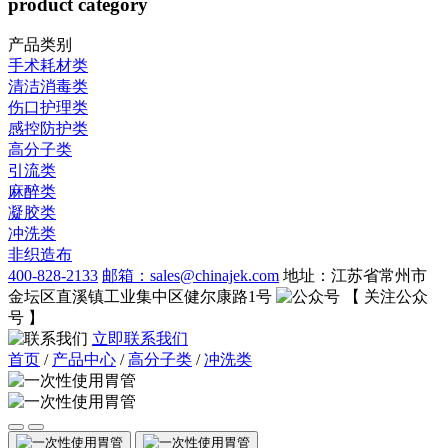
product category
产品类别
手术耗材类
清洁消毒类
伤口护理类
感控防护类
高分子类
引流类
麻醉类
凝胶类
冲洗类
非织造布
400-828-2133
邮箱：sales@chinajek.com
地址：江苏省常州市
金坛区直溪镇工业集中区健尔康路1号
【 关注公众
号 】
立即联系我们
首页
/
产品中心
/
高分子类
/
冲洗类