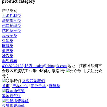
product category
产品类别
手术耗材类
清洁消毒类
伤口护理类
感控防护类
高分子类
引流类
麻醉类
凝胶类
冲洗类
非织造布
400-828-2133
邮箱：sales@chinajek.com
地址：江苏省常州市
金坛区直溪镇工业集中区健尔康路1号
【 关注公众
号 】
立即联系我们
首页
/
产品中心
/
高分子类
/
麻醉类
喉罩通气道
气管插管导丝