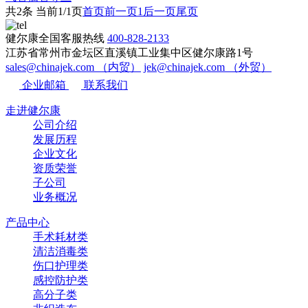
共2条 当前1/1页
首页
前一页
1
后一页
尾页
健尔康全国客服热线
400-828-2133
江苏省常州市金坛区直溪镇工业集中区健尔康路1号
sales@chinajek.com （内贸）
jek@chinajek.com （外贸）
企业邮箱
联系我们
走进健尔康
公司介绍
发展历程
企业文化
资质荣誉
子公司
业务概况
产品中心
手术耗材类
清洁消毒类
伤口护理类
感控防护类
高分子类