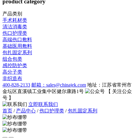
product category
产品类别
手术耗材类
清洁消毒类
伤口护理类
高端伤口敷料
基础医用敷料
包扎固定系列
组合包类
感控防护类
高分子类
非织造布
400-828-2133
邮箱：sales@chinajek.com
地址：江苏省常州市
金坛区直溪镇工业集中区健尔康路1号
【 关注公众
号 】
立即联系我们
首页
/
产品中心
/
伤口护理类
/
包扎固定系列