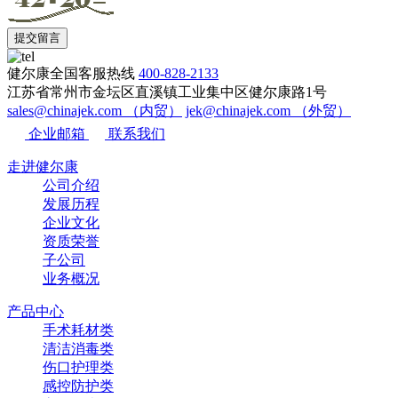
提交留言
健尔康全国客服热线
400-828-2133
江苏省常州市金坛区直溪镇工业集中区健尔康路1号
sales@chinajek.com （内贸）
jek@chinajek.com （外贸）
企业邮箱
联系我们
走进健尔康
公司介绍
发展历程
企业文化
资质荣誉
子公司
业务概况
产品中心
手术耗材类
清洁消毒类
伤口护理类
感控防护类