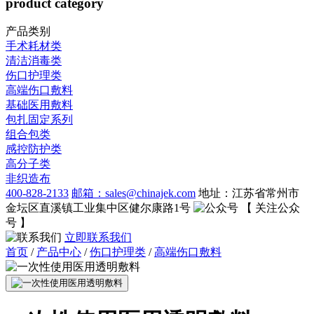
product category
产品类别
手术耗材类
清洁消毒类
伤口护理类
高端伤口敷料
基础医用敷料
包扎固定系列
组合包类
感控防护类
高分子类
非织造布
400-828-2133
邮箱：sales@chinajek.com
地址：江苏省常州市
金坛区直溪镇工业集中区健尔康路1号
【 关注公众
号 】
立即联系我们
首页
/
产品中心
/
伤口护理类
/
高端伤口敷料