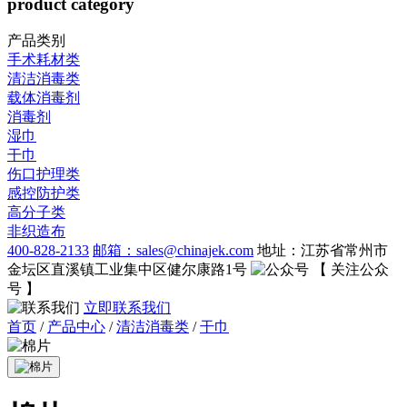
product category
产品类别
手术耗材类
清洁消毒类
载体消毒剂
消毒剂
湿巾
干巾
伤口护理类
感控防护类
高分子类
非织造布
400-828-2133
邮箱：sales@chinajek.com
地址：江苏省常州市
金坛区直溪镇工业集中区健尔康路1号
【 关注公众
号 】
立即联系我们
首页
/
产品中心
/
清洁消毒类
/
干巾