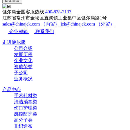
提交留言
健尔康全国客服热线
400-828-2133
江苏省常州市金坛区直溪镇工业集中区健尔康路1号
sales@chinajek.com （内贸）
jek@chinajek.com （外贸）
企业邮箱
联系我们
走进健尔康
公司介绍
发展历程
企业文化
资质荣誉
子公司
业务概况
产品中心
手术耗材类
清洁消毒类
伤口护理类
感控防护类
高分子类
非织造布