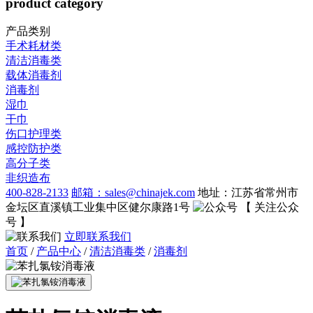
product category
产品类别
手术耗材类
清洁消毒类
载体消毒剂
消毒剂
湿巾
干巾
伤口护理类
感控防护类
高分子类
非织造布
400-828-2133
邮箱：sales@chinajek.com
地址：江苏省常州市
金坛区直溪镇工业集中区健尔康路1号
【 关注公众
号 】
立即联系我们
首页
/
产品中心
/
清洁消毒类
/
消毒剂