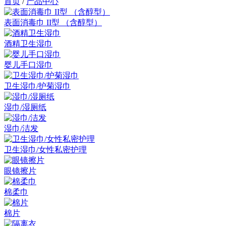
首页
/
产品中心
表面消毒巾 II型 （含醇型）
酒精卫生湿巾
婴儿手口湿巾
卫生湿巾/护菊湿巾
湿巾/湿厕纸
湿巾/洁发
卫生湿巾/女性私密护理
眼镜擦片
棉柔巾
棉片