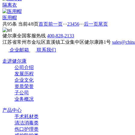
隔离衣
医用帽
共95条 当前4/8页
首页
前一页
···
2
3
4
5
6
···
后一页
尾页
健尔康全国客服热线
400-828-2133
江苏省常州市金坛区直溪镇工业集中区健尔康路1号
sales@ch
企业邮箱
联系我们
走进健尔康
公司介绍
发展历程
企业文化
资质荣誉
子公司
业务概况
产品中心
手术耗材类
清洁消毒类
伤口护理类