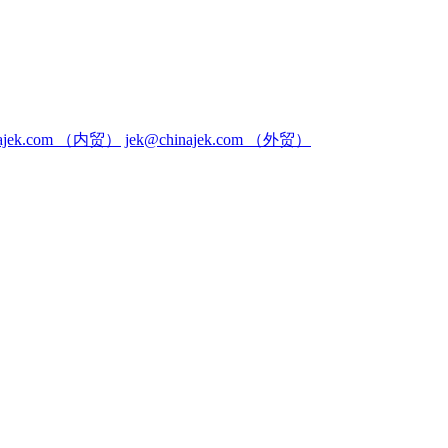
inajek.com （内贸）
jek@chinajek.com （外贸）