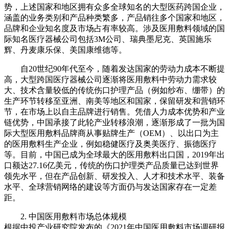
势，上述国家和地区拥有众多全球知名的大型医药跨国企业，
涵盖的业务类别和产品种类繁多，产品销往多个国家和地区，
品牌和企业知名度及市场占有率较高。涉及医用敷料领域的国
际知名医疗器械公司包括3M公司、瑞典墨尼克、英国施乐
辉、丹麦康乐保、美国康维德等。
自20世纪90年代至今，随着发达国家的劳动力成本不断提
高，大型跨国医疗器械公司逐渐将医用敷料中劳动力需求较
大、技术含量较低的传统伤口护理产品（例如纱布、绷带）的
生产环节转移至亚洲、南美等地区和国家，保留研发和营销环
节，在市场上以自主品牌进行销售。凭借人力成本优势和产业
链优势，中国承接了此轮产业转移浪潮，逐渐形成了一批为国
际大型医用敷料品牌商从事贴牌生产（OEM）、以出口为主
的医用敷料生产企业，例如稳健医疗及奥美医疗、振德医疗
等。目前，中国已成为全球最大的医用敷料出口国，2019年出
口额达27.16亿美元，传统的伤口护理类产品质量已达到世界
领先水平，但在产品创新、研发投入、人才和技术水平、装备
水平、全球营销网络的建设等方面仍与发达国家存在一定差
距。
2. 中国医用敷料市场总体规模
根据中投产业研究院发布的《2021年中国医用敷料市场调研报