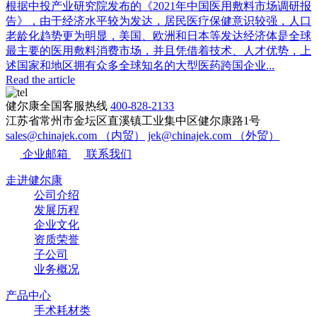
根据中投产业研究院发布的《2021年中国医用敷料市场调研报
告》，由于经济水平较为发达，居民医疗保健意识较强，人口
老龄化趋势更为明显，美国、欧洲和日本等发达经济体是全球
最主要的医用敷料消费市场，并且凭借着技术、人才优势，上
述国家和地区拥有众多全球知名的大型医药跨国企业...
Read the article
健尔康全国客服热线
400-828-2133
江苏省常州市金坛区直溪镇工业集中区健尔康路1号
sales@chinajek.com （内贸）
jek@chinajek.com （外贸）
企业邮箱
联系我们
走进健尔康
公司介绍
发展历程
企业文化
资质荣誉
子公司
业务概况
产品中心
手术耗材类