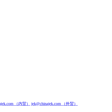
inajek.com （内贸）
jek@chinajek.com （外贸）